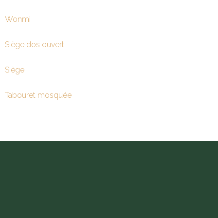
Wonmi
Siège dos ouvert
Siège
Tabouret mosquée