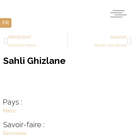
PRÉCÉDENT
SUIVANT
Kammoun Fatma
Somian Jean Servais
Sahli Ghizlane
Pays :
Maroc
Savoir-faire :
Recyclage