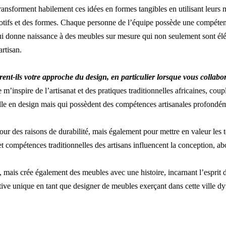
transforment habilement ces idées en formes tangibles en utilisant leurs ma
 motifs et des formes. Chaque personne de l’équipe possède une compéten
 donne naissance à des meubles sur mesure qui non seulement sont élég
artisan.
airent-ils votre approche du design, en particulier lorsque vous collab
’inspire de l’artisanat et des pratiques traditionnelles africaines, co
lle en design mais qui possèdent des compétences artisanales profondéme
our des raisons de durabilité, mais également pour mettre en valeur les t
ompétences traditionnelles des artisans influencent la conception, aboutis
ais crée également des meubles avec une histoire, incarnant l’esprit de 
tive unique en tant que designer de meubles exerçant dans cette ville dy