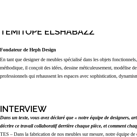
février 18, 2024
« Together Design » par Lagos
TEMITOPE ELSHABAZZ
Fondateur de Heph Design
En tant que designer de meubles spécialisé dans les objets fonctionnels,
méthodique, il conçoit des idées, dessine méticuleusement, modélise des
professionnels qui rehaussent les espaces avec sophistication, dynamism
INTERVIEW
Dans un texte, vous avez déclaré que « notre équipe de designers, art
décrire ce travail collaboratif derrière chaque pièce, et comment chaque
TES – Dans la fabrication de nos meubles sur mesure, notre équipe de des