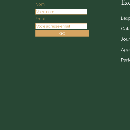
Exc
Nom
Email
L’ex
Cat
GO
Jour
Appe
Part