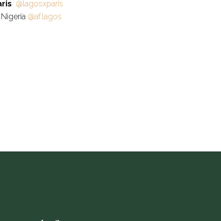
aris
@lagosxparis
 Nigeria
@af.lagos