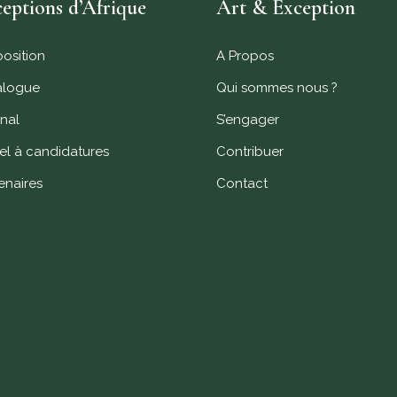
eptions d’Afrique
Art & Exception
position
A Propos
alogue
Qui sommes nous ?
nal
S’engager
l à candidatures
Contribuer
enaires
Contact