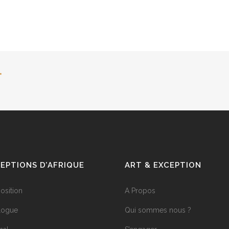
4
EPTIONS D’AFRIQUE
ART & EXCEPTION
position
A Propos
logue
Qui sommes nous ?