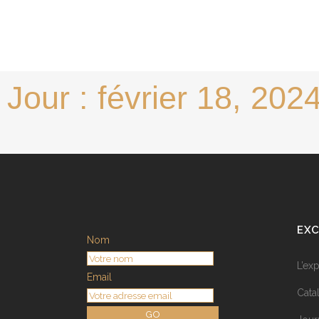
Jour : février 18, 202
EXC
Nom
L’ex
Email
Cata
GO