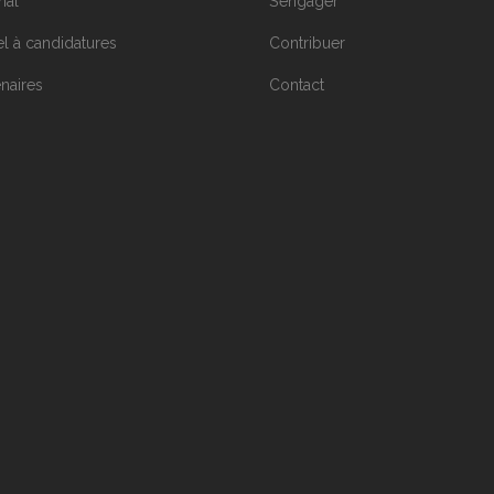
nal
S’engager
l à candidatures
Contribuer
enaires
Contact