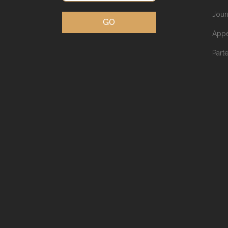
Jour
GO
Appe
Part