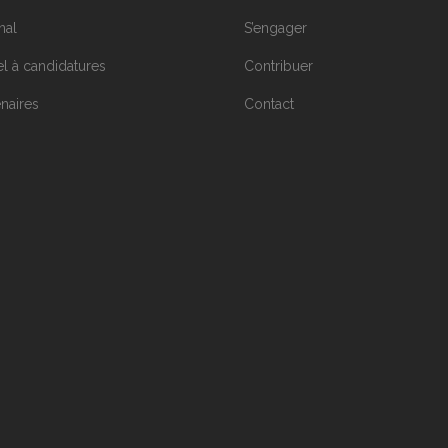
nal
S’engager
l à candidatures
Contribuer
enaires
Contact