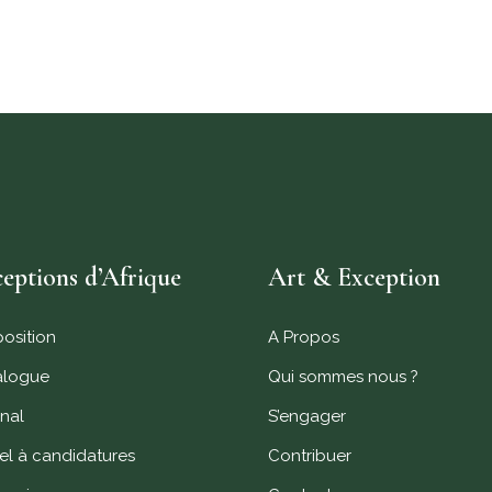
eptions d’Afrique
Art & Exception
position
A Propos
alogue
Qui sommes nous ?
nal
S’engager
l à candidatures
Contribuer