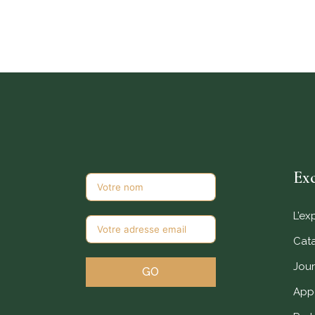
Étiquette : Contemporary
Exc
L’ex
Cat
Jour
GO
Appe