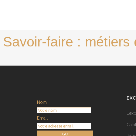
Savoir-faire : métiers 
EXC
Nom
L’ex
Email
Cata
GO