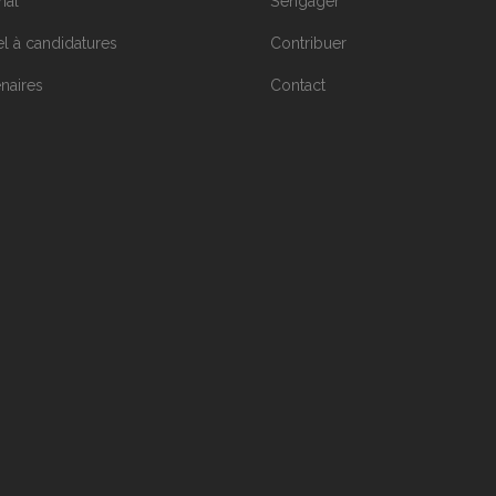
nal
S’engager
l à candidatures
Contribuer
enaires
Contact