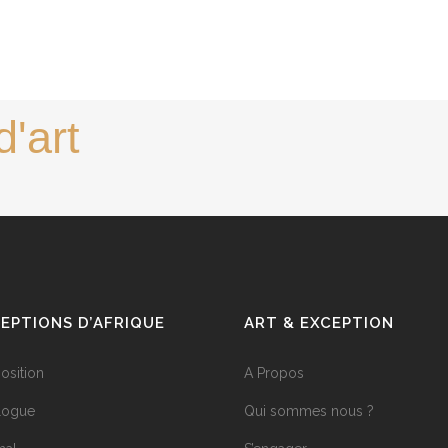
d'art
EPTIONS D’AFRIQUE
ART & EXCEPTION
position
A Propos
logue
Qui sommes nous ?