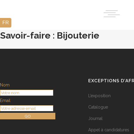
Savoir-faire : Bijouterie
EXCEPTIONS D’AF
Nom
L’exposition
Email
Catalogue
GO
Journal
Appel à candidatures