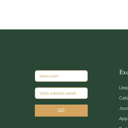
Pays : Tunisie
Exc
L’ex
Cat
Jour
GO
Appe