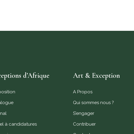
eptions d’Afrique
Art & Exception
position
A Propos
alogue
Qui sommes nous ?
nal
S’engager
l à candidatures
Contribuer