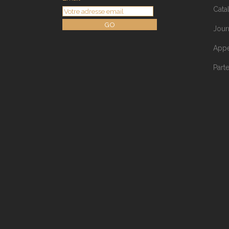
Cata
GO
Jour
Appe
Part