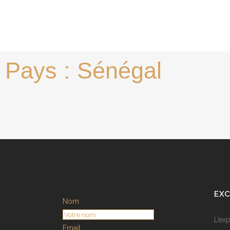
Pays : Sénégal
EXC
Nom
L’ex
Email