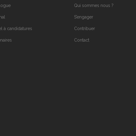
logue
Qui sommes nous ?
nal
S’engager
l à candidatures
Contribuer
enaires
Contact