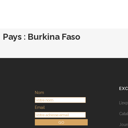
Pays : Burkina Faso
EXC
Nom
L’ex
Email
Cata
GO
Jour