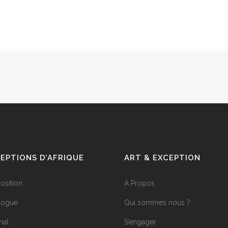
EPTIONS D’AFRIQUE
ART & EXCEPTION
position
A Propos
logue
Qui sommes nous ?
nal
S’engager