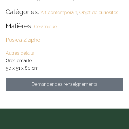
Catégories:
Art contemporain
,
Objet de curiosités
Matières:
Céramique
Poswa Zizipho
Autres détails
Grès émaillé
50 x 51 x 80 cm
Demander des renseignements